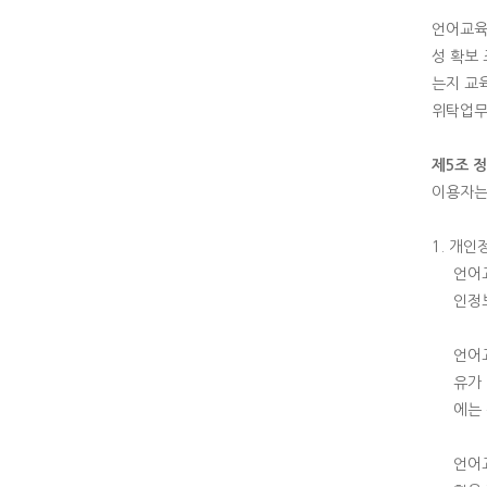
언어교육
성 확보
는지 교
위탁업무
제5조 
이용자는
1. 개인
언어
인정보
언어
유가
에는
언어