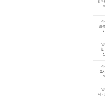
외국
언
외국
언
한
언
교
언
내국