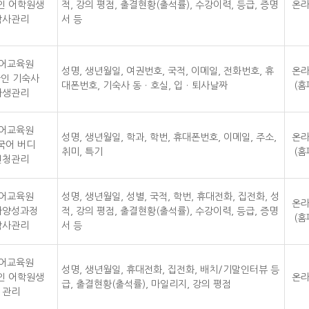
인 어학원생
적, 강의 평점, 출결현황(출석률), 수강이력, 등급, 증명
온라
학사관리
서 등
어교육원
성명, 생년월일, 여권번호, 국적, 이메일, 전화번호, 휴
온라
인 기숙사
대폰번호, 기숙사 동ㆍ호실, 입ㆍ퇴사날짜
(홈
사생관리
어교육원
성명, 생년월일, 학과, 학번, 휴대폰번호, 이메일, 주소,
온라
국어 버디
취미, 특기
(홈
신청관리
어교육원
성명, 생년월일, 성별, 국적, 학번, 휴대전화, 집전화, 성
온라
사양성과정
적, 강의 평점, 출결현황(출석률), 수강이력, 등급, 증명
(홈
학사관리
서 등
어교육원
성명, 생년월일, 휴대전화, 집전화, 배치/기말인터뷰 등
인 어학원생
온라
급, 출결현황(출석률), 마일리지, 강의 평점
관리