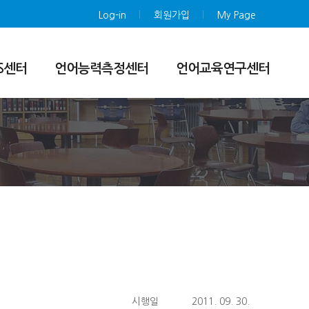
Log-in
회원가입
My Page
PS센터
언어능력측정센터
언어교육연구센터
소개
센터소개
센터소개
업무
SNULT 시험소개
투고/심사규정
학술
SNULT 시험일정
온라인 투고/심사
소개
시험구성 및 특징
논문검색/다운로드
사항
등급체계
공지사항
Sample Test
시행일
2011. 09. 30.