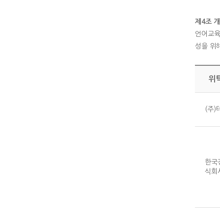
제4조 
언어교육
성을 위
위
(주)
한국
식회