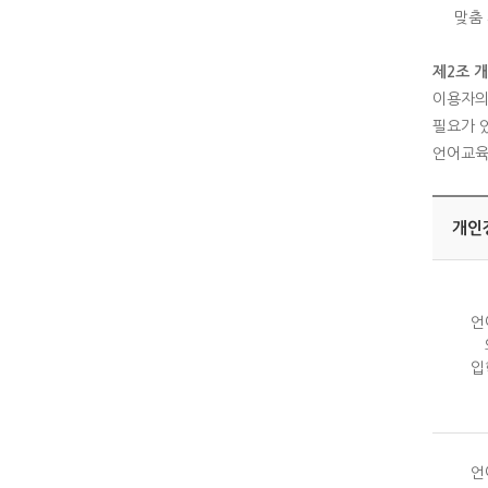
맞춤
제2조 
이용자의
필요가 
언어교육
개인
언
입
언