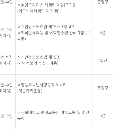
인 수집
준영구
ㅇ출입국관리법 시행령 제24조의8
(외국인유학생의 관리 등)
ㅇ개인정보보호법 제15조 1항 4호
인 수집
ㅇ외국인유학생 및 어학연수생 관리지침 (교
5년
페이지)
육부)
인 수집
ㅇ개인정보보호법 제15조
30년
페이지)
(개인정보의 수집ㆍ이용)
인 수집
ㅇ평생교육법시행규칙 제4조
준영구
페이지)
(학습계좌운영)
ㅇ서울대학교 언어교육원 어학교육 및 훈련
인 수집
5년
규정