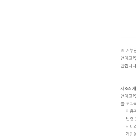
※ 거부
언어교육
관합니다
제3조 
언어교육
를 초과
· 이용
· 법령
· 서
· 개