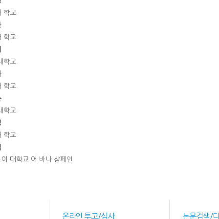
정
 학교
관
 학교
예
대학교
아
 학교
순
대학교
경
 학교
석
이 대학교 어 바나 샴페인
온라인 투고/심사
논문검색/