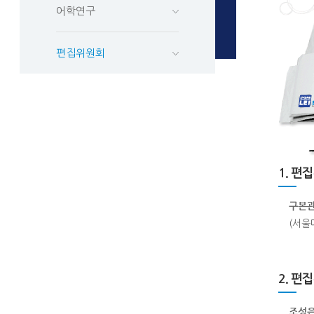
어학연구
편집위원회
1. 편
구본
(서울
2. 편
조성