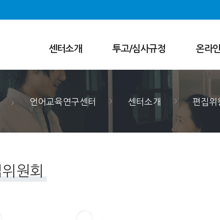
센터소개
투고/심사규정
온라인
어학연구
투고규정
투고심사
편집위원회
심사규정
[어학연구
연구윤리규정
회원가입
언어교육연구센터
센터소개
편집위
뉴얼
논문제출
얼
논문심사
뉴얼
집위원회