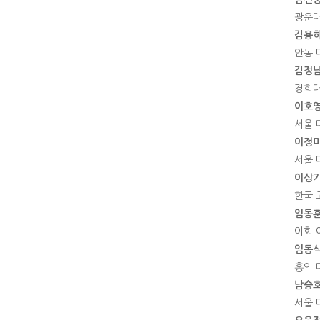
광운대
김용
안동 
김정
경희대
이호
서울 
이정
서울 
이상
한국 
임동
이화 
임동
홍익 
남승
서울 