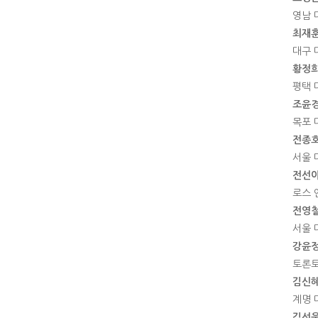
영남 
최재
대구 
황정
평택 
조윤
목포 
전종
서울 
전선
로스 
전영
서울 
강윤
토론토
김신
계명 
김선