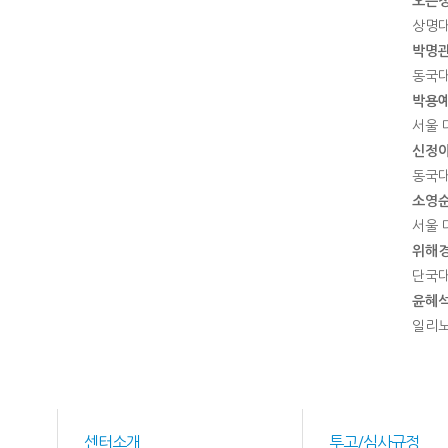
오은
상명대
박명
동국대
박용
서울 
신정
동국대
소영
서울 
위해
단국대
윤혜
일리노
센터소개
투고/심사규정