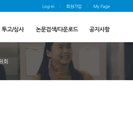
Log-in
회원가입
My Page
 투고/심사
논문검색/다운로드
공지사항
시스템
논문검색/다운로드
]JAMS
 및 로그인 매
원회
(투고자) 매뉴
(심사위원) 매