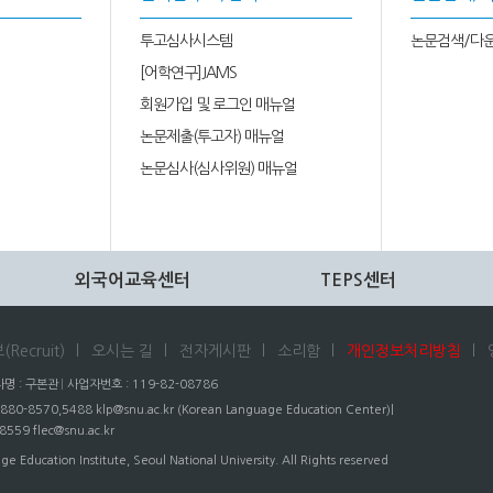
투고심사시스템
논문검색/다
[어학연구]JAMS
회원가입 및 로그인 매뉴얼
논문제출(투고자) 매뉴얼
논문심사(심사위원) 매뉴얼
외국어교육센터
TEPS센터
Recruit)
오시는 길
전자게시판
소리함
개인정보처리방침
명 : 구본관
사업자번호 : 119-82-08786
880-8570,5488
klp@snu.ac.kr
(Korean Language Education Center)|
-8559
flec@snu.ac.kr
ge Education Institute,
Seoul National University. All Rights reserved