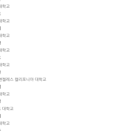
대학교
훈
대학교
희
대학교
경
대학교
호
대학교
아
앤젤레스 캘리포니아 대학교
철
대학교
정
 대학교
혜
대학교
웅